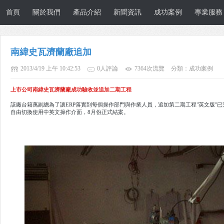
首頁
關於我們
產品介紹
新聞資訊
成功案例
專業服務
南緯史瓦濟蘭廠追加
2013/4/19 上午 10:42:53
0人評論
7364次流覽
分類：成功案例
上市公司南緯史瓦濟蘭廠成功驗收並追加二期工程
該廠台籍萬副總為了讓ERP落實到每個操作部門與作業人員，追加第二期工程"英文版"
自由切換使用中英文操作介面，8月份正式結案。