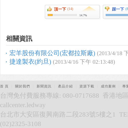
(14)
(
頂一下
踩一下
14.7%
相關資訊
宏羊股份有限公司(宏都拉斯廠)
(2013/4/18 
捷達製衣(約旦)
(2013/4/16 下午 02:13:48)
首 頁
|
關於我們
|
新聞資訊
|
產品介紹
|
資源下載
|
成功案例
|
專
台灣免付費服務專線: 080-0717688 香港地區服務
callcenter.ledway
台北市大安區復興南路二段283號5樓之1 TEL:(02
(02)2325-3108