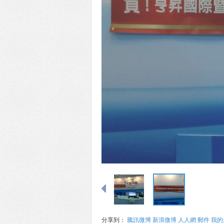
分享到：
騰訊微博
新浪微博
人人網
郵件
我的