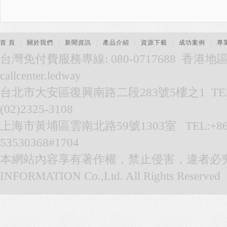
首 頁
|
關於我們
|
新聞資訊
|
產品介紹
|
資源下載
|
成功案例
|
專
台灣免付費服務專線: 080-0717688 香港地區服務
callcenter.ledway
台北市大安區復興南路二段283號5樓之1 TEL:(02
(02)2325-3108
上海市黃埔區雲南北路59號1303室 TEL:+86-021
53530368#1704
本網站內容享有著作權，禁止侵害，違者必究。© 
INFORMATION Co.,Ltd. All Rights Reserved