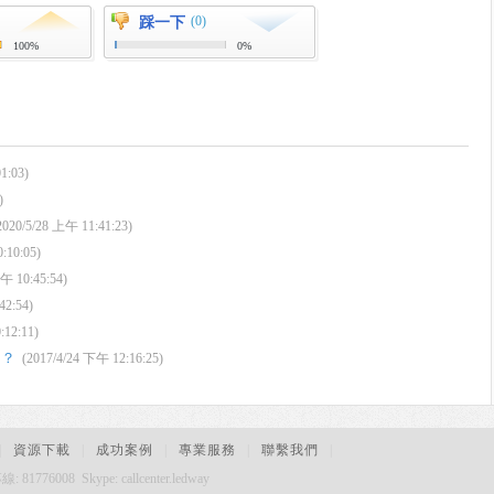
(0)
踩一下
100%
0%
1:03)
)
2020/5/28 上午 11:41:23)
:10:05)
午 10:45:54)
42:54)
:12:11)
に？
(2017/4/24 下午 12:16:25)
|
資源下載
|
成功案例
|
專業服務
|
聯繫我們
|
008 Skype: callcenter.ledway