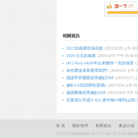
(7)
頂一下
相關資訊
2022紡織展現場花絮
(2022/10/20 上午 10:0
2020 台北紡織展
(2020/10/13 下午 05:28:36
(412 Kick off)今年以來難得一見的場景
(
為何愛迪達斯選擇我們?
(2019/1/23 上午 10
感謝亨昇國際採用威虹ERP
(2013/10/17 上
威虹4.0培訓課程(富順)
(2017/5/24 上午 10:
感謝聚陽採用威虹ERP
(2013/10/16 下午 10
従業員が完成させた著作物の権利は誰
首 頁
|
關於我們
|
新聞資訊
|
產品介紹
台灣免付費服務專線: 080-0717688 香港地區服務專線: 81776