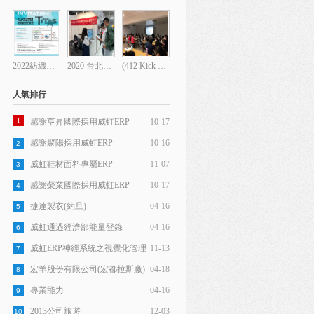
2022紡織展強勢推出「無人展示系統」
2020 台北紡織展
(412 Kick off)今年以來難得一見的場景
人氣排行
1
感謝亨昇國際採用威虹ERP
10-17
感謝聚陽採用威虹ERP
10-16
2
威虹鞋材面料專屬ERP
11-07
3
感謝榮業國際採用威虹ERP
10-17
4
捷達製衣(約旦)
04-16
5
威虹通過經濟部能量登錄
04-16
6
威虹ERP神經系統之視覺化管理
11-13
7
宏羊股份有限公司(宏都拉斯廠)
04-18
8
專業能力
04-16
9
2013公司旅遊
12-03
10