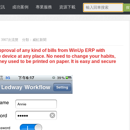
資訊
成功案例
專業服務
資源下載
3907次流覽
分類：威虹新聞
proval of any kind of bills from WinUp ERP with
 device at any place. No need to change your habits,
ey used to be printed on paper. It is easy and secure