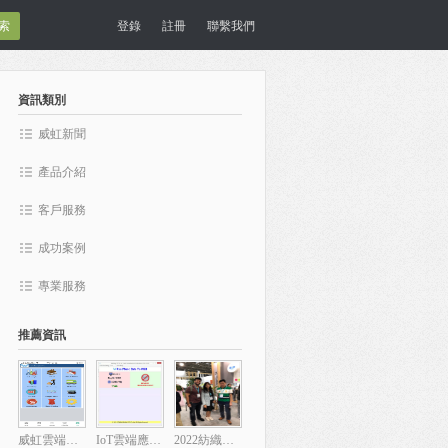
登錄
註冊
聯繫我們
資訊類別
威虹新聞
產品介紹
客戶服務
成功案例
專業服務
推薦資訊
威虹雲端樣品庫存管理
IoT雲端應用於跑碼機與磅秤
2022紡織展現場花絮