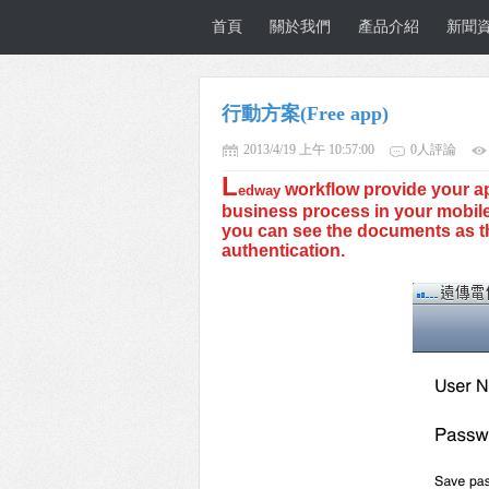
首頁
關於我們
產品介紹
新聞
行動方案(Free app)
2013/4/19 上午 10:57:00
0人評論
L
workflow provide your ap
edway
business process in your mobile
you can see the documents as th
authentication.