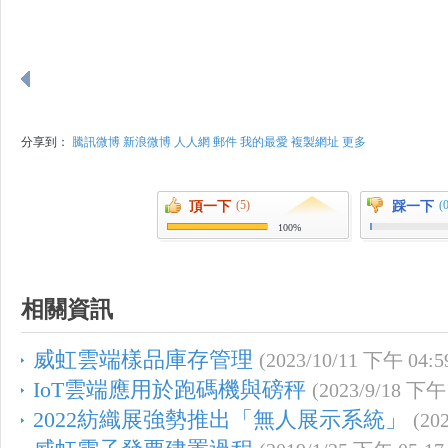
分享到：
騰訊微博
新浪微博
人人網
郵件
我的最愛
複製網址
更多
(5)
(
頂一下
踩一下
100%
相關資訊
威虹雲端樣品庫存管理
(2023/10/11 下午 04:5
IoT雲端應用於跑碼機與磅秤
(2023/9/18 下午 
2022紡織展強勢推出「無人展示系統」
(20