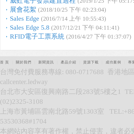
威虹電子發票建置過程
(2019/1/25 下午 05:17
展會花絮
(2018/10/25 下午 02:23:04)
Sales Edge
(2016/7/14 上午 10:55:43)
Sales Edge 5.8
(2017/12/21 下午 04:11:41)
RFID電子工票系統
(2016/4/27 下午 01:37:07)
首 頁
|
關於我們
|
新聞資訊
|
產品介紹
|
資源下載
|
成功案例
|
專
台灣免付費服務專線: 080-0717688 香港地區服務
callcenter.ledway
台北市大安區復興南路二段283號5樓之1 TEL:(02
(02)2325-3108
上海市黃埔區雲南北路59號1303室 TEL:+86-021
53530368#1704
本網站內容享有著作權，禁止侵害，違者必究。© 